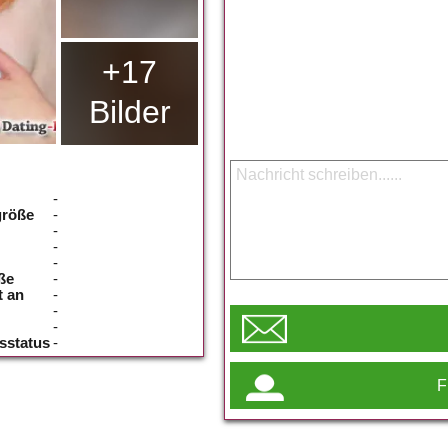
+17
Bilder
-
größe
-
-
-
-
ße
-
t an
-
-
-
sstatus
-
F