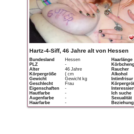
Hartz-4-Siff, 46 Jahre alt von Hessen
Bundesland
Hessen
Haarlänge
PLZ
-
Körbchen
Alter
46 Jahre
Raucher
Körpergröße
{ cm
Alkohol
Gewicht
Gewicht kg
Intimfrisur
Geschlecht
Frau
Körpergrö
Eigenschaften
-
Interessier
Hautfarbe
-
Ich suche
Augenfarbe
-
Sexualität
Haarfarbe
-
Beziehung